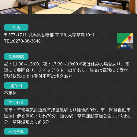
住所
〒377-1711 群馬県吾妻郡 草津町大字草津10ｰ1
TEL:0279-88-3648
営業時間
昼：11:00～15:00、夜：17:30～19:00※夜は休みの場合あり、電
話にて要問合せ、テイクアウト・出前あり、注文は電話にて受付、
混雑状況により受付不可の場合あり
定休日
不定休
アクセス
電車：草軽電気鉄道線草津温泉駅より徒歩約9分、車：関越自動車
道渋川伊香保ICより約70分、道の駅「草津運動茶屋公園」より約1
分、草津湯畑より約5分
平均予算